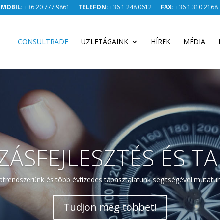
MOBIL:
+36 20 777 9861
TELEFON:
+36 1 248 0612
FAX:
+36 1 310 2168
CONSULTRADE
ÜZLETÁGAINK
HÍREK
MÉDIA
ZÁSFEJLESZTÉS ÉS T
atrendszerünk és több évtizedes tapasztalatunk segítségével mutatun
Tudjon meg többet!