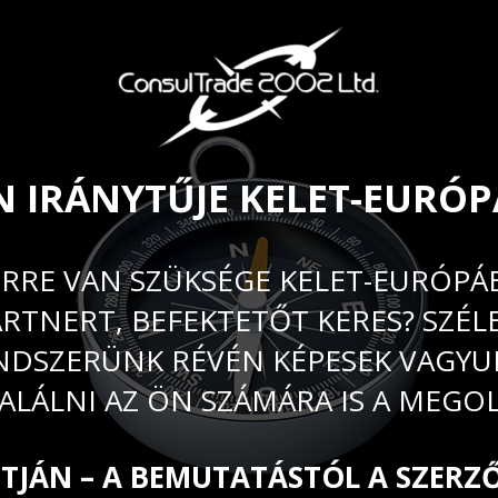
N IRÁNYTŰJE KELET-EURÓ
RRE VAN SZÜKSÉGE KELET-EURÓPÁ
TNERT, BEFEKTETŐT KERES? SZÉL
NDSZERÜNK RÉVÉN KÉPESEK VAGYU
LÁLNI AZ ÖN SZÁMÁRA IS A MEGO
ÚTJÁN – A BEMUTATÁSTÓL A SZERZ