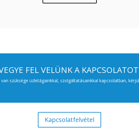
VEGYE FEL VELÜNK A KAPCSOLATOT
an szüksége üzletágainkkal, szolgáltatásainkkal kapcsolatban, kérjük
Kapcsolatfelvétel