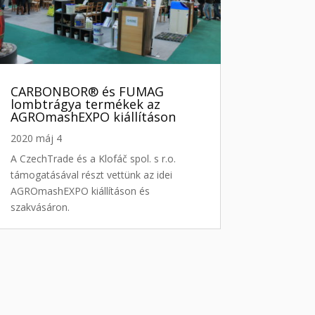
CARBONBOR® és FUMAG
lombtrágya termékek az
AGROmashEXPO kiállításon
2020 máj 4
A CzechTrade és a Klofáč spol. s r.o.
támogatásával részt vettünk az idei
AGROmashEXPO kiállításon és
szakvásáron.