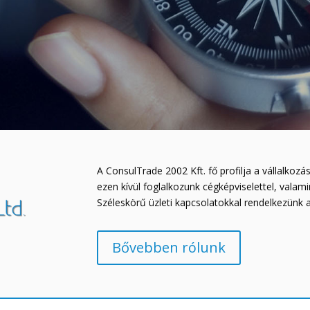
A ConsulTrade 2002 Kft. fő profilja a vállalkoz
ezen kívül foglalkozunk cégképviselettel, valam
Széleskörű üzleti kapcsolatokkal rendelkezünk 
Bővebben rólunk