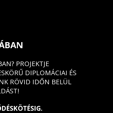
PÁBAN
BAN? PROJEKTJE
ESKÖRŰ DIPLOMÁCIAI ÉS
NK RÖVID IDŐN BELÜL
LDÁST!
ŐDÉSKÖTÉSIG.