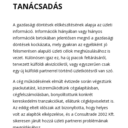
TANÁCSADÁS
A gazdasági döntések előkészítésének alapja az üzleti
információ. Információk hiányában vagy hiányos
információk birtokában jelentősen megnő a gazdasági
döntések kockázata, mely gyakran az egyébként jó
felismerésen alapuló üzleti célok meghiúsulásához is
vezet. Különösen igaz ez, ha új piacok feltárásáról,
tervezett külföldi akvizíciókról, vagy egyszerűen csak
egy új külföldi partnerrel történő üzletkötésről van szó.
A cég működésének elmúlt évtizede során végeztünk
piackutatást, közreműködtünk cégalapításban,
cégfelszámolásban, bonyolítottunk konkrét
kereskedelmi tranzakciókat, ellátunk cégképviseletet is.
Az eddig eltelt időszak azt bizonyította, hogy helyes
volt az alapítók elképzelése, és a Consultrade 2002 Kft.
sikeresen járult hozzá üzleti partnerei problémáinak
megoldásához.