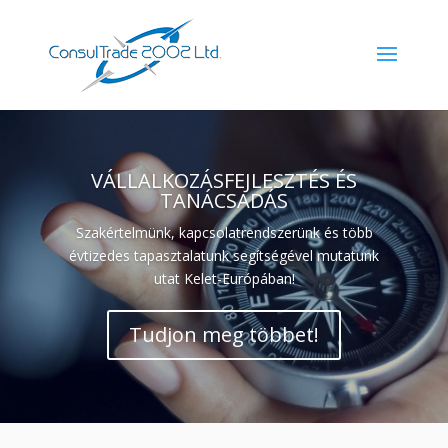
VÁLLALKOZÁSFEJLESZTÉS ÉS
TANÁCSADÁS
Szakértelmünk, kapcsolatrendszerünk és több
évtizedes tapasztalatunk segítségével mutatunk
utat Kelet-Európában!
Tudjon meg többet!