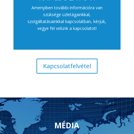
Amenyiben további információra van
szüksége üzletágainkkal,
szolgáltatásainkkal kapcsolatban, kérjük,
vegye fel velünk a kapcsolatot!
Kapcsolatfelvétel
MÉDIA