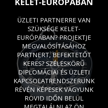
KELET-EURÓPÁBAN
ÜZLETI PARTNERRE VAN
SZÜKSÉGE KELET-
EURÓPÁBAN? PROJEKTJE
MEGVALÓSÍTÁSÁHOZ
PARTNERT, BEFEKTETŐT
KERES? SZÉLESKÖRŰ
DIPLOMÁCIAI ÉS ÜZLETI
KAPCSOLATRENDSZERÜNK
RÉVÉN KÉPESEK VAGYUNK
RÖVID IDŐN BELÜL
MEGTALÁLNI AZ ÖN