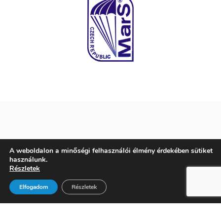
KAPCSOLATFELVÉTEL
A weboldalon a minőségi felhasználói élmény érdekében sütiket
használunk.
Részletek
Elfogadom
Részletek
ConsulTrade 2002 Kft.
H-1112 Budapest, Igmándi utca 43.