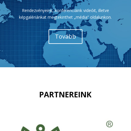
Rendezvényeink, konferenciáink videóit, illetve
képgalériánkat megtekinthet „média” oldalunkon.
Tovább
PARTNEREINK