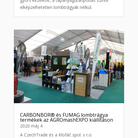
gyors kezelése, a tápanyagutánpótlás szinte
elképzelhetetlen lombtrágyák nélkül.
CARBONBOR® és FUMAG lombtrágya
termékek az AGROmashEXPO kiállításon
2020 máj 4
A CzechTrade és a Klofáč spol. s r.o.