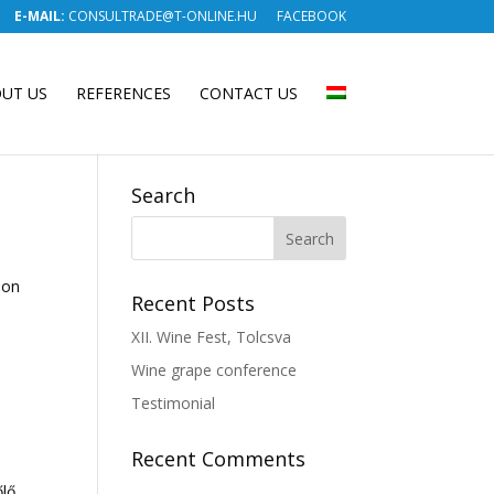
E-MAIL:
CONSULTRADE@T-ONLINE.HU
FACEBOOK
UT US
REFERENCES
CONTACT US
Search
non
Recent Posts
XII. Wine Fest, Tolcsva
Wine grape conference
Testimonial
Recent Comments
őlő