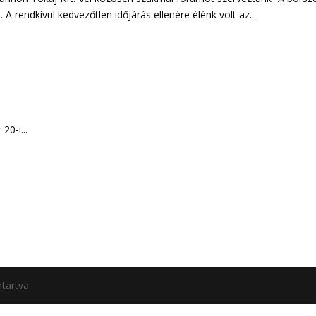
A rendkívül kedvezőtlen időjárás ellenére élénk volt az...
0-i...
tartva.