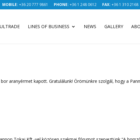
MOBILE:
+36 20 777 9861
PHONE:
+36 1 248 0612
FAX:
+36 1 310 2168
ULTRADE
LINES OF BUSINESS
NEWS
GALLERY
ABO
8 bor aranyérmet kapott. Gratulálunk! Örömünkre szolgál, hogy a Pan
 Pannon Tokaj Kft.-vel közösen szakmai fórumot szerveztünk “A borsz